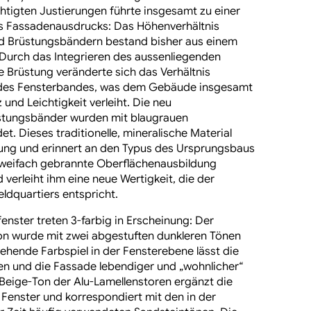
htigten Justierungen führte insgesamt zu einer
s Fassadenausdrucks: Das Höhenverhältnis
nd Brüstungsbändern bestand bisher aus einem
1. Durch das Integrieren des aussenliegenden
e Brüstung veränderte sich das Verhältnis
des Fensterbandes, was dem Gebäude insgesamt
 und Leichtigkeit verleiht. Die neu
üstungsbänder wurden mit blaugrauen
et. Dieses traditionelle, mineralische Material
ung und erinnert an den Typus des Ursprungsbaus
 zweifach gebrannte
Oberflächenausbildung
 verleiht ihm eine neue Wertigkeit, die der
ldquartiers entspricht.
nster treten 3-farbig in Erscheinung: Der
n wurde mit zwei abgestuften dunkleren Tönen
ehende Farbspiel in der Fensterebene lässt die
ken und die Fassade lebendiger und „wohnlicher“
 Beige-Ton der Alu-Lamellenstoren ergänzt die
Fenster und korrespondiert mit den in der