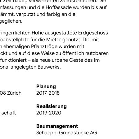
 Zeit häufig verwendeten Sandsteintönen. Die
nfassungen
und die Hoffassade wurden bis auf
mmt, verputzt und farbig an die
geglichen.
eringen lichten Höhe ausgestattete Erdgeschoss
oabstellplatz für die Mieter genutzt. Die mit
en ehemaligen Pflanztröge wurden mit
kt und auf diese Weise zu öffentlich nutzbaren
funktioniert – als neue urbane Geste des im
onal angelegten Bauwerks.
Planung
08 Zürich
2017-2018
Realisierung
nschaft
2019-2020
Baumanagement
Schaeppi Grundstücke AG