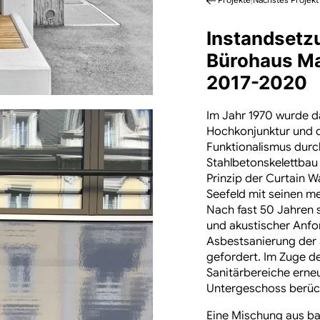
Instandsetz
Bürohaus Ma
2017-2020
Im Jahr 1970 wurde d
Hochkonjunktur und d
Funktionalismus durch
Stahlbetonskelettbau
Prinzip der Curtain W
Seefeld mit seinen me
Nach fast 50 Jahren 
und akustischer Anfo
Asbestsanierung der 
gefordert. Im Zuge 
Sanitärbereiche erne
Untergeschoss berück
Eine Mischung aus b