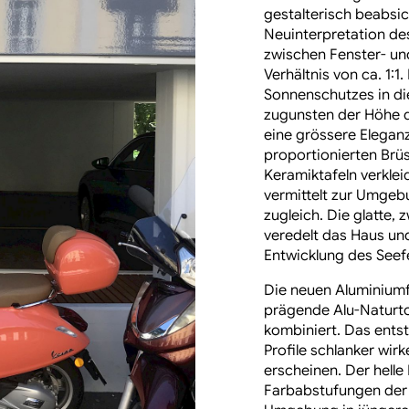
gestalterisch beabsic
Neuinterpretation de
zwischen Fenster- u
Verhältnis von ca. 1:
Sonnenschutzes in di
zugunsten der Höhe 
eine grössere Eleganz
proportionierten Br
Keramiktafeln verkleid
vermittelt zur Umgeb
zugleich. Die glatte,
veredelt das Haus und
Entwicklung des Seefe
Die neuen Aluminiumfe
prägende Alu-Naturto
kombiniert. Das entst
Profile schlanker wir
erscheinen. Der helle
Farbabstufungen der 