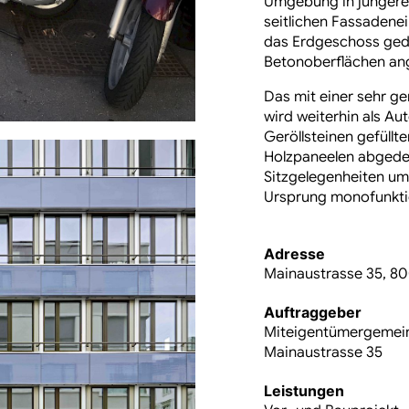
Umgebung in jüngerer
seitlichen
Fassadenei
das Erdgeschoss gedä
Betonoberflächen an
Das mit einer sehr g
wird weiterhin als Aut
Geröllsteinen gefüllt
Holzpaneelen abgedec
Sitzgelegenheiten um
Ursprung monofunkti
Adresse
Mainaustrasse 35, 80
Auftraggeber
Miteigentümergemei
Mainaustrasse 35
Leistungen