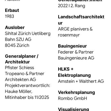
2022 I 2. Rang
Erbaut
1983
Landschaftsarchitekt
ur
Auslober
ARGE planivers &
Sihltal Zürich Uetliberg
rosenmayr
Bahn SZU AG
8045 Zürich
Bauingenieur
Federer & Partner
Generalplaner /
Bauingenieure AG
Architektur
Pfister Schiess
HLKS +
Tropeano & Partner
Elektroplanung
Architekten AG
Amstein + Walthert AG
Projektverantwortlich
:
Hauke Möller,
Verkehrsplanung
Mitinhaber bis 11/2025
Rombo GmbH
Visualisierung